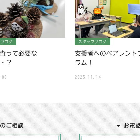
フブログ
スタッフブログ
査って必要な
支援者へのペアレント
・？
ラム！
.08
2025.11.14
でのご相談
お電